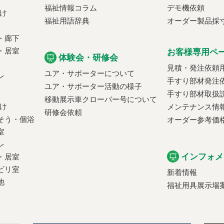
福祉情報コラム
デモ機依頼
け
福祉用語辞典
オーダー製品採
・廊下
・居室
お客様専用ペ
体験会・研修会
見積・発注依頼
ユア・サポーターについて
レ
手すり部材発注
ユア・サポーター活動の様子
手すり部材取扱
移動展示車クローバー号について
け
メンテナンス情
研修会依頼
そう・個浴
オーダー参考価
室
レ
インフォメ
・居室
ビリ室
新着情報
他
福祉用具展示場