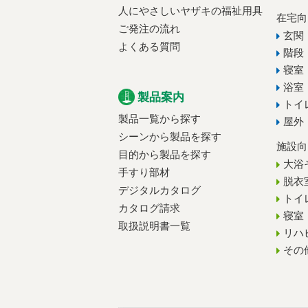
人にやさしいヤザキの福祉用具
在宅向
ご発注の流れ
玄関
よくある質問
階段
寝室
浴室
製品案内
トイ
製品一覧から探す
屋外
シーンから製品を探す
施設向
目的から製品を探す
大浴
手すり部材
脱衣
デジタルカタログ
トイ
カタログ請求
寝室
取扱説明書一覧
リハ
その