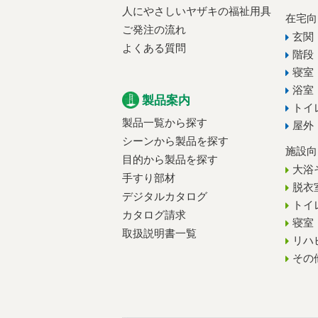
人にやさしいヤザキの福祉用具
在宅向
ご発注の流れ
玄関
よくある質問
階段
寝室
浴室
製品案内
トイ
製品一覧から探す
屋外
シーンから製品を探す
施設向
目的から製品を探す
大浴
手すり部材
脱衣
デジタルカタログ
トイ
カタログ請求
寝室
取扱説明書一覧
リハ
その