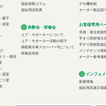
福祉情報コラム
デモ機依頼
け
福祉用語辞典
オーダー製品採
・廊下
・居室
お客様専用ペ
体験会・研修会
見積・発注依頼
ユア・サポーターについて
レ
手すり部材発注
ユア・サポーター活動の様子
手すり部材取扱
移動展示車クローバー号について
け
メンテナンス情
研修会依頼
そう・個浴
オーダー参考価
室
レ
インフォメ
・居室
ビリ室
新着情報
他
福祉用具展示場