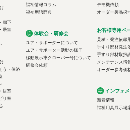
福祉情報コラム
デモ機依頼
け
福祉用語辞典
オーダー製品採
・廊下
・居室
お客様専用ペ
体験会・研修会
見積・発注依頼
ユア・サポーターについて
レ
手すり部材発注
ユア・サポーター活動の様子
手すり部材取扱
移動展示車クローバー号について
け
メンテナンス情
研修会依頼
そう・個浴
オーダー参考価
室
レ
インフォメ
・居室
ビリ室
新着情報
他
福祉用具展示場