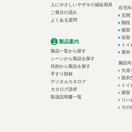
人にやさしいヤザキの福祉用具
在宅向
ご発注の流れ
玄関
よくある質問
階段
寝室
浴室
製品案内
トイ
製品一覧から探す
屋外
シーンから製品を探す
施設向
目的から製品を探す
大浴
手すり部材
脱衣
デジタルカタログ
トイ
カタログ請求
寝室
取扱説明書一覧
リハ
その