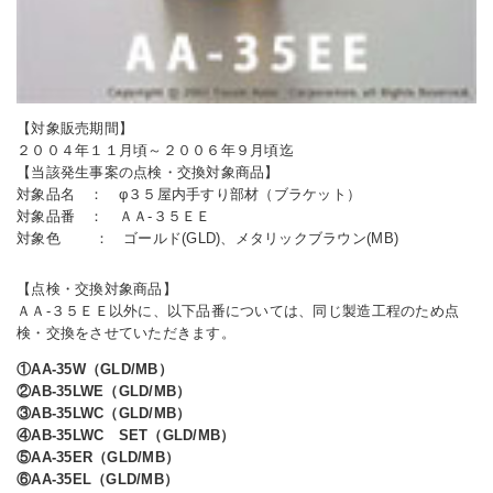
【対象販売期間】
２００４年１１月頃～２００６年９月頃迄
【当該発生事案の点検・交換対象商品】
対象品名 ： φ３５屋内手すり部材（ブラケット）
対象品番 ： ＡＡ-３５ＥＥ
対象色 ： ゴールド(GLD)、メタリックブラウン(MB)
【点検・交換対象商品】
ＡＡ-３５ＥＥ以外に、以下品番については、同じ製造工程のため点
検・交換をさせていただきます。
①AA-35W（GLD/MB）
②AB-35LWE（GLD/MB）
③AB-35LWC（GLD/MB）
④AB-35LWC SET（GLD/MB）
⑤AA-35ER（GLD/MB）
⑥AA-35EL（GLD/MB）