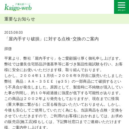
重要なお知らせ
2015.08.03
「屋内手すり破損」に対する点検･交換のご案内
拝啓
平素より、弊社「屋内手すり」をご愛顧賜り厚く御礼申し上げます。
弊社では優良住宅部品評価基準等に基づき製品性能試験を行い、お客
様に安全にお使いいただけます様、取り組んでおります。
しかし、２００４年１１月頃～２００６年９月頃に販売いたしました
弊社 商品：ＡＡ－３５ＥＥ（φ３５）の一部商品にて破損するとい
う不具合が発生しました。原因として、製造時に不純物が混入してい
た事が判明し、約１０年経過後に強度が低下する可能性があります。
この商品は２００２年より発売をしておりますが、現在までに怪我
（重大事故に繋がる）に至る報告はいただいておりません。しかし、
今後も安心してご使用していただく為にも、当該商品を点検・交換を
させていただきますので、ご利用のお客様におかれましては、お求め
の販売店(施工店)様もしくは、下記弊社窓口までご連絡いただけます
様、ご案内申し上げます。