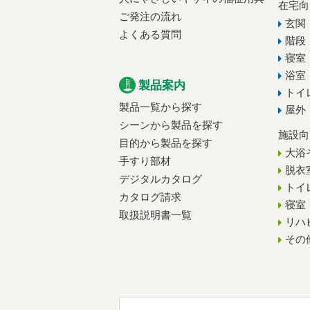
在宅向
ご発注の流れ
玄関
よくある質問
階段
寝室
浴室
製品案内
トイ
製品一覧から探す
屋外
シーンから製品を探す
施設向
目的から製品を探す
大浴
手すり部材
脱衣
デジタルカタログ
トイ
カタログ請求
寝室
取扱説明書一覧
リハ
その