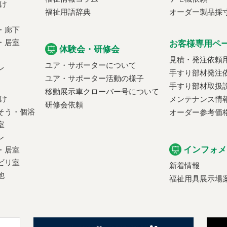
け
福祉用語辞典
オーダー製品採
・廊下
・居室
お客様専用ペ
体験会・研修会
見積・発注依頼
ユア・サポーターについて
レ
手すり部材発注
ユア・サポーター活動の様子
手すり部材取扱
移動展示車クローバー号について
け
メンテナンス情
研修会依頼
そう・個浴
オーダー参考価
室
レ
インフォメ
・居室
ビリ室
新着情報
他
福祉用具展示場