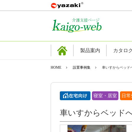
製品案内
カタロ
HOME
設置事例集
車いすからベッド
寝室・居室
日常
車いすからベッド