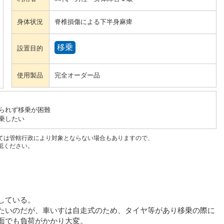
身体状況
脊椎損傷による下半身麻痺
移乗
設置目的
使用製品
完全オーダー品
られず移乗が困難
乗したい
ては管轄行政により対象とならない場合もありますので、
認ください。
している。
たいのだが、車いすは自走式のため、タイヤ等があり移乗の際に
面でも負荷がかかり大変。