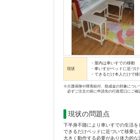
・屋内は車いすでの移動
現状
・車いすがベッドに近づけ
・できるだけ本人だけで移
※介護保険や障害給付、助成金の対象につい
必ずご注文の前に申請先の行政窓口にご確
現状の問題点
下半身不随により車いすでの生活を
できるだけベッドに近づいて移乗し
大きく動作する必要があり体力的な