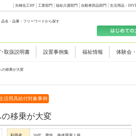
矢崎化工HP
工業部門
福祉介護部門
自動車部品部門
生活用品・DIY
品名・品番・フリーワードから探す
グ･取扱説明書
設置事例集
福祉情報
体験会
への移乗が大変
生活用具給付対象事例
への移乗が大変
利用者
30代 男性 身体障害１級