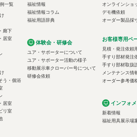
例一覧
福祉情報
オンラインショ
福祉情報コラム
デモ機依頼
け
福祉用語辞典
オーダー製品採
・廊下
・居室
お客様専用ペ
体験会・研修会
見積・発注依頼
ユア・サポーターについて
レ
手すり部材発注
ユア・サポーター活動の様子
手すり部材取扱
移動展示車クローバー号について
け
メンテナンス情
研修会依頼
そう・個浴
オーダー参考価
室
レ
インフォメ
・居室
ビリ室
新着情報
他
福祉用具展示場