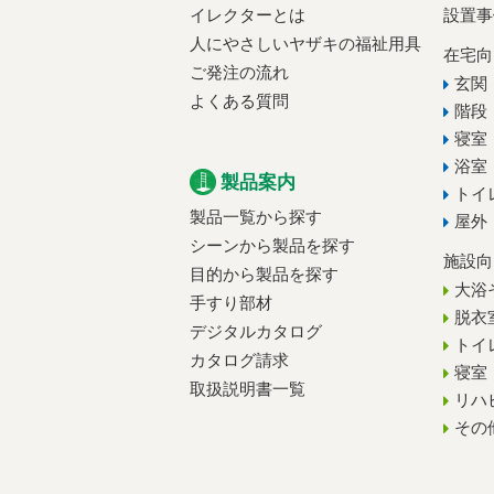
イレクターとは
設置事
人にやさしいヤザキの福祉用具
在宅向
ご発注の流れ
玄関
よくある質問
階段
寝室
浴室
製品案内
トイ
製品一覧から探す
屋外
シーンから製品を探す
施設向
目的から製品を探す
大浴
手すり部材
脱衣
デジタルカタログ
トイ
カタログ請求
寝室
取扱説明書一覧
リハ
その