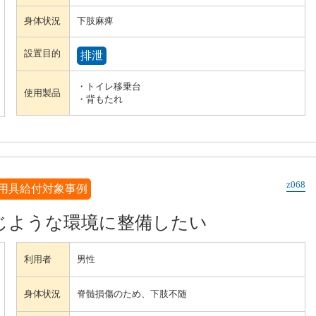
身体状況
下肢麻痺
設置目的
排泄
・トイレ移乗台
使用製品
・背もたれ
z068
用具給付対象事例
じような環境に整備したい
利用者
男性
身体状況
脊髄損傷のため、下肢不随