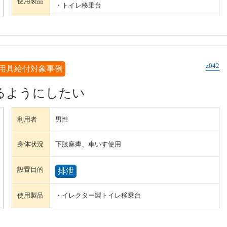
使用製品
・トイレ移乗台
z042
用具給付対象事例
るようにしたい
利用者
男性
身体状況
下肢麻痺、車いす使用
設置目的
排泄
使用製品
・イレクター製トイレ移乗台