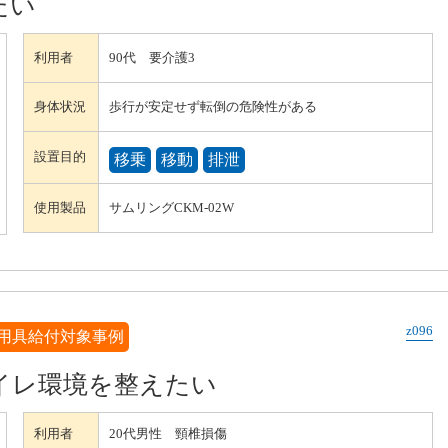
たい
利用者
90代 要介護3
身体状況
歩行が安定せず転倒の危険性がある
設置目的
移乗
移動
排泄
使用製品
サムリングCKM-02W
z096
用具給付対象事例
イレ環境を整えたい
利用者
20代男性 頸椎損傷