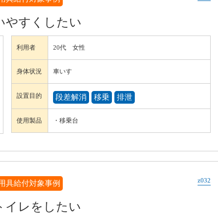
いやすくしたい
利用者
20代 女性
身体状況
車いす
設置目的
段差解消
移乗
排泄
使用製品
・移乗台
z032
用具給付対象事例
トイレをしたい