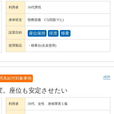
利用者
30代男性
身体状況
頸椎損傷 C5(四肢マヒ)
設置目的
座位保持
排泄
移乗
使用製品
・移乗台(合皮使用)
z020
用具給付対象事例
変。座位も安定させたい
利用者
30代 女性 身体障害１級