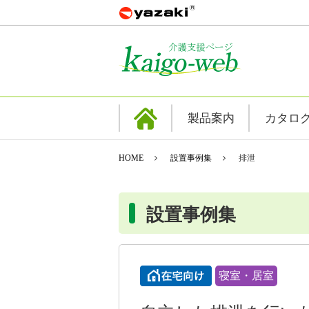
製品案内
カタロ
HOME
設置事例集
排泄
設置事例集
寝室・居室