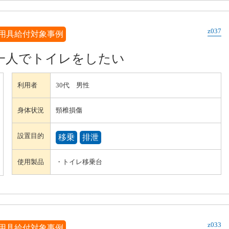
z037
用具給付対象事例
一人でトイレをしたい
利用者
30代 男性
身体状況
頸椎損傷
設置目的
移乗
排泄
使用製品
・トイレ移乗台
z033
用具給付対象事例