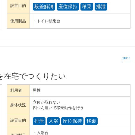
設置目的
段差解消
座位保持
移乗
排泄
使用製品
・トイレ移乗台
z065
を在宅でつくりたい
利用者
男性
立位が取れない
身体状況
四つん這いで移乗動作を行う
設置目的
排泄
入浴
座位保持
移乗
・入浴台