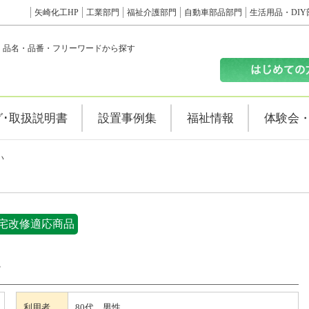
矢崎化工HP
工業部門
福祉介護部門
自動車部品部門
生活用品・DIY
品名・品番・フリーワードから探す
グ･取扱説明書
設置事例集
福祉情報
体験会
い
宅改修適応商品
い
利用者
80代 男性