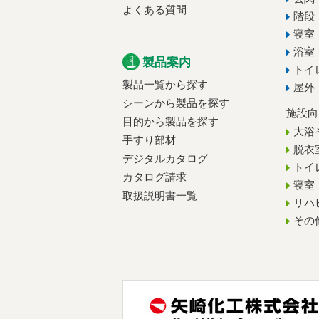
よくある質問
階段
寝室
浴室
製品案内
トイ
製品一覧から探す
屋外
シーンから製品を探す
施設向
目的から製品を探す
大浴
手すり部材
脱衣
デジタルカタログ
トイ
カタログ請求
寝室
取扱説明書一覧
リハ
その