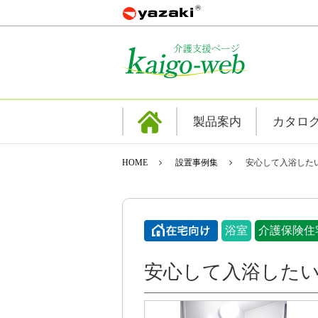
製品案内
カタロ
HOME
設置事例集
安心して入浴した
浴室
介護保険住
安心して入浴した