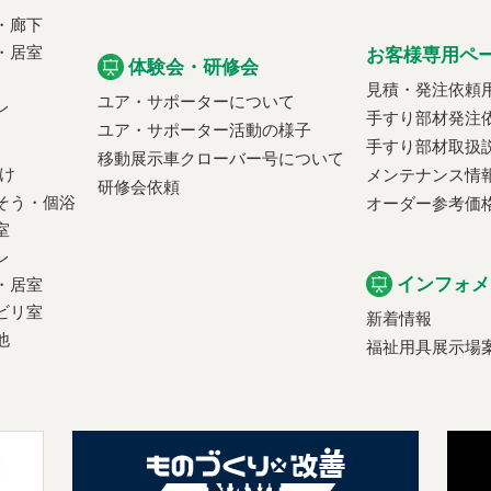
・廊下
・居室
お客様専用ペ
体験会・研修会
見積・発注依頼
ユア・サポーターについて
レ
手すり部材発注
ユア・サポーター活動の様子
手すり部材取扱
移動展示車クローバー号について
け
メンテナンス情
研修会依頼
そう・個浴
オーダー参考価
室
レ
インフォメ
・居室
ビリ室
新着情報
他
福祉用具展示場