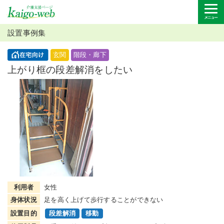
設置事例集
玄関
階段・廊下
上がり框の段差解消をしたい
利用者
女性
身体状況
足を高く上げて歩行することができない
設置目的
段差解消
移動