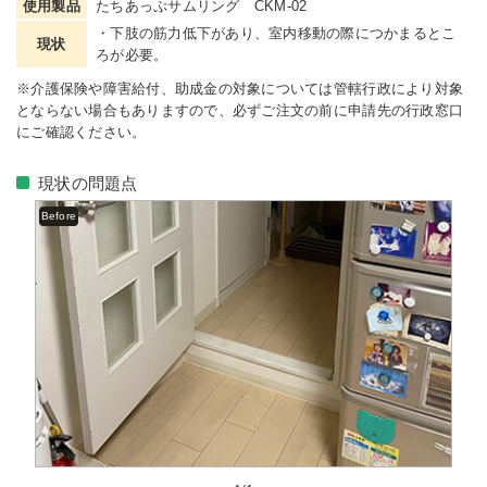
使用製品
たちあっぷサムリング CKM-02
・下肢の筋力低下があり、室内移動の際につかまるとこ
現状
ろが必要。
※介護保険や障害給付、助成金の対象については管轄行政により対象
とならない場合もありますので、必ずご注文の前に申請先の行政窓口
にご確認ください。
現状の問題点
Before