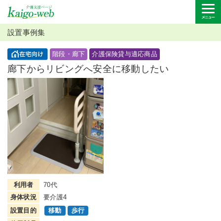
設置事例集
階段・廊下
介護保険貸与適応商品
廊下からリビングへ安全に移動したい
利用者
70代
身体状況
要介護4
設置目的
移動
歩行