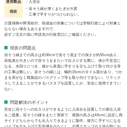
使用製品
・入浴台
・浴そう縁が厚くまたぎが大変
現状
・工事で手すりがつけられない。
介護保険や障害給付、助成金の対象については管轄行政により対象と
ならない場合もありますので、
必ずご注文の前に申請先の行政窓口にご確認ください。
現状の問題点
浴そう縁までの高さは約30cmで浴そう底までの深さが約55cmあり、
高低差が大きいので浴そうをまたいで出入りする際に、体が不安定に
なる。水回りにつき、後から床面に手すりを立ち上げて取り付ける等
の工事は難しい。浴そうの縁には、幅約15cmのタイル面があり、つか
まる所がなく既製品のバスグリップ等も取り付けできない。リラック
スして入ることができるバスタブを設置したが、安全に使用できてい
ない。
問題解決のポイント
安全に浴そうへの出入りができるように入浴台を設置しての座位入浴
をご提案。浴そうの縁をまたぐ形状で、座面の高さは40cmに設定し両
サイドどちらからでも出入りできるように製作。後方に手すりになる
パイプを立ち上げて不安感を少なくし、介護スタッフの入浴介助にか