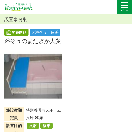
設置事例集
大浴そう・個浴
浴そうのまたぎが大変
施設種類
特別養護老人ホーム
定員
入所 80床
設置目的
入浴
移乗