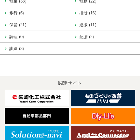
移乗 (38)
移動 (22)
歩行 (6)
排泄 (16)
保管 (21)
運搬 (11)
調理 (0)
配膳 (2)
訓練 (3)
関連サイト