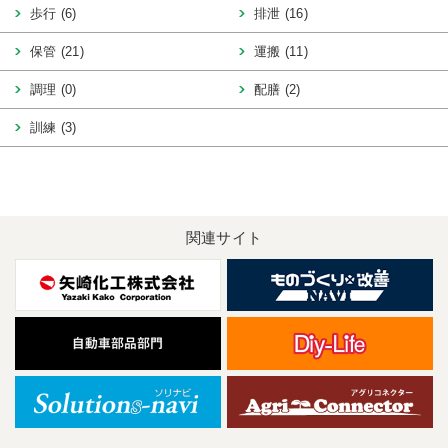
歩行 (6)
排泄 (16)
保管 (21)
運搬 (11)
調理 (0)
配膳 (2)
訓練 (3)
関連サイト