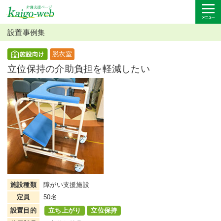
設置事例集
脱衣室
立位保持の介助負担を軽減したい
施設種類
障がい支援施設
定員
50名
設置目的
立ち上がり
立位保持