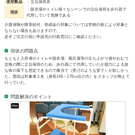
使用製品
・立位保持具
・脱衣場やトイレ様々なシーンでの立位保持を歩行器で
現状
代用していて危険である
介護保険や障害給付、助成金の対象については管轄行政により対象と
ならない場合もありますので、
必ずご注文の前に申請先の行政窓口にご確認ください。
現状の問題点
もともと入所者のトイレや脱衣場、風呂場等の立ち上がり後やおむつ
交換の際に立位保持のため、歩行器にて代用していたが脱力による急
な体の落下も想定できるので膝当て（受けのような形で）が欲しかっ
た。普段は対象者２名（身長165～170㎝位の方）をスタッフが抱えて
行っていた。
問題解決のポイント
After