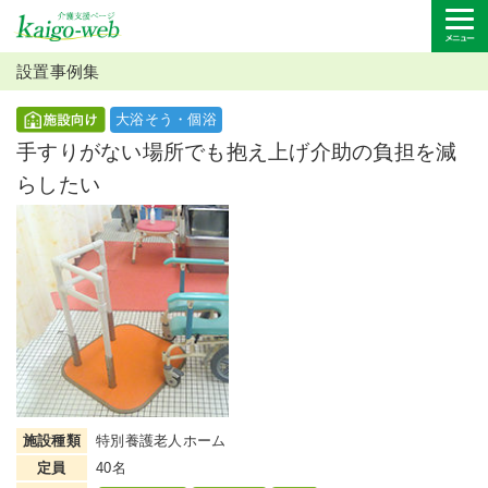
設置事例集
大浴そう・個浴
手すりがない場所でも抱え上げ介助の負担を減
らしたい
施設種類
特別養護老人ホーム
定員
40名