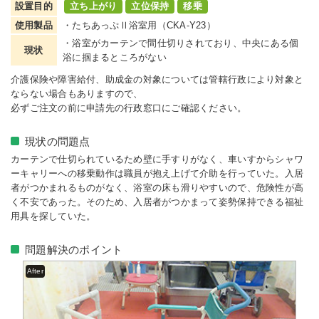
設置目的
立ち上がり
立位保持
移乗
使用製品
・たちあっぷⅡ浴室用（CKA-Y23）
・浴室がカーテンで間仕切りされており、中央にある個
現状
浴に掴まるところがない
介護保険や障害給付、助成金の対象については管轄行政により対象と
ならない場合もありますので、
必ずご注文の前に申請先の行政窓口にご確認ください。
現状の問題点
カーテンで仕切られているため壁に手すりがなく、車いすからシャワ
ーキャリーへの移乗動作は職員が抱え上げて介助を行っていた。入居
者がつかまれるものがなく、浴室の床も滑りやすいので、危険性が高
く不安であった。そのため、入居者がつかまって姿勢保持できる福祉
用具を探していた。
問題解決のポイント
After