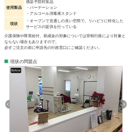
感染予防対策品
使用製品
・パーテーション
・アルコール消毒液スタンド
・オープンで見通しの良い空間で、リハビリに特化した
現状
サービスの提供を行っている
介護保険や障害給付、助成金の対象については管轄行政により対象と
ならない場合もありますので、
必ずご注文の前に申請先の行政窓口にご確認ください。
現状の問題点
Before
Previous
Next