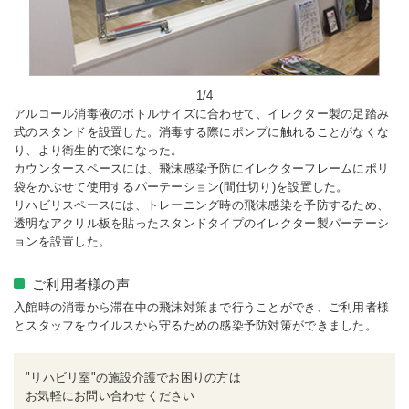
1/4
アルコール消毒液のボトルサイズに合わせて、イレクター製の足踏み
式のスタンドを設置した。消毒する際にポンプに触れることがなくな
り、より衛生的で楽になった。
カウンタースペースには、飛沫感染予防にイレクターフレームにポリ
袋をかぶせて使用するパーテーション(間仕切り)を設置した。
リハビリスペースには、トレーニング時の飛沫感染を予防するため、
透明なアクリル板を貼ったスタンドタイプのイレクター製パーテーシ
ョンを設置した。
ご利用者様の声
入館時の消毒から滞在中の飛沫対策まで行うことができ、ご利用者様
とスタッフをウイルスから守るための感染予防対策ができました。
"リハビリ室"の施設介護でお困りの方は
お気軽にお問い合わせください