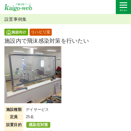
設置事例集
リハビリ室
施設内で飛沫感染対策を行いたい
施設種類
デイサービス
定員
25名
設置目的
感染症対策