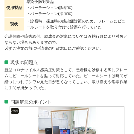
感染予防対策品
使用製品
・パーテーション(診察室)
・パーテーション(採血室)
・診察時、採血時の感染症対策のため、フレームにビニ
現状
ールシートを取り付けて診察を行っていた
介護保険や障害給付、助成金の対象については管轄行政により対象と
ならない場合もありますので、
必ずご注文の前に申請先の行政窓口にご確認ください。
現状の問題点
新型コロナウイルス感染症対策として、患者様を診察する際にフレー
ムにビニールシートを貼って対応していた。ビニールシートは時間が
経つにつれてシワや見た目が悪くなってしまい、取り換えや消毒作業
に手間が掛かっていた。
問題解決のポイント
After