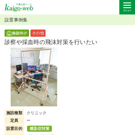
設置事例集
その他
診察や採血時の飛沫対策を行いたい
施設種類
クリニック
定員
ー
設置目的
感染症対策