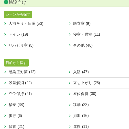
施設向け
シーンから探す
大浴そう・個浴 (53)
脱衣室 (9)
トイレ (19)
寝室・居室 (11)
リハビリ室 (5)
その他 (48)
目的から探す
感染症対策 (12)
入浴 (47)
段差解消 (22)
立ち上がり (25)
立位保持 (21)
座位保持 (30)
移乗 (38)
移動 (22)
歩行 (6)
排泄 (16)
保管 (21)
運搬 (11)