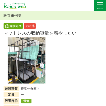
設置事例集
その他
マットレスの収納容量を増やしたい
施設種類
得意先倉庫内
定員
ー
設置目的
保管