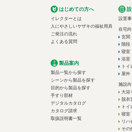
はじめての方へ
設
イレクターとは
設置事
人にやさしいヤザキの福祉用具
在宅向
ご発注の流れ
玄関
よくある質問
階段
寝室
浴室
製品案内
トイ
製品一覧から探す
屋外
シーンから製品を探す
施設向
目的から製品を探す
大浴
手すり部材
脱衣
デジタルカタログ
トイ
カタログ請求
寝室
取扱説明書一覧
リハ
その