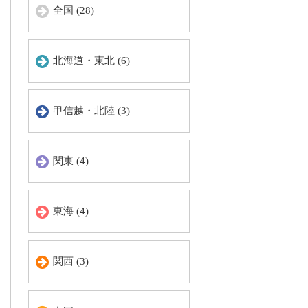
全国 (28)
北海道・東北 (6)
甲信越・北陸 (3)
関東 (4)
東海 (4)
関西 (3)