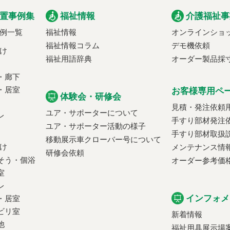
置事例集
福祉情報
介護福祉事
例一覧
福祉情報
オンラインショ
福祉情報コラム
デモ機依頼
け
福祉用語辞典
オーダー製品採
・廊下
・居室
お客様専用ペ
体験会・研修会
見積・発注依頼
ユア・サポーターについて
レ
手すり部材発注
ユア・サポーター活動の様子
手すり部材取扱
移動展示車クローバー号について
け
メンテナンス情
研修会依頼
そう・個浴
オーダー参考価
室
レ
インフォメ
・居室
ビリ室
新着情報
他
福祉用具展示場