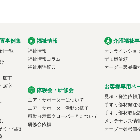
置事例集
福祉情報
介護福祉事
例一覧
福祉情報
オンラインショ
福祉情報コラム
デモ機依頼
け
福祉用語辞典
オーダー製品採
・廊下
・居室
お客様専用ペ
体験会・研修会
見積・発注依頼
ユア・サポーターについて
レ
手すり部材発注
ユア・サポーター活動の様子
手すり部材取扱
移動展示車クローバー号について
け
メンテナンス情
研修会依頼
そう・個浴
オーダー参考価
室