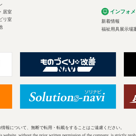
レ
インフォメ
・居室
ビリ室
新着情報
他
福祉用具展示場
の情報について、無断で転用・転載をすることはご遠慮ください。
 website, without the prior written permission of the company, is strictly proh