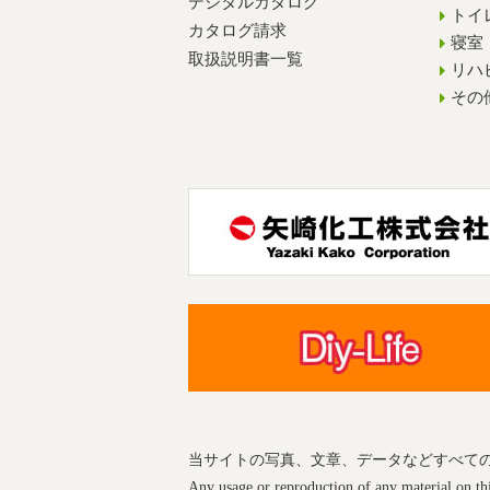
デジタルカタログ
トイ
カタログ請求
寝室
取扱説明書一覧
リハ
その
当サイトの写真、文章、データなどすべて
Any usage or reproduction of any material on this