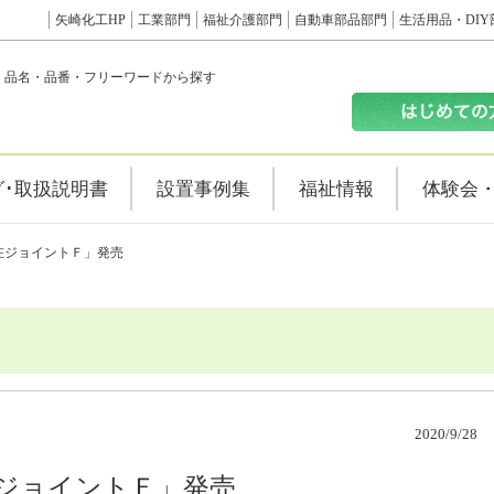
矢崎化工HP
工業部門
福祉介護部門
自動車部品部門
生活用品・DIY
品名・品番・フリーワードから探す
グ･取扱説明書
設置事例集
福祉情報
体験会
自在ジョイントＦ」発売
2020/9/28
在ジョイントＦ」発売