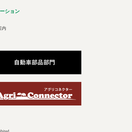
ーション
案内
ibited.