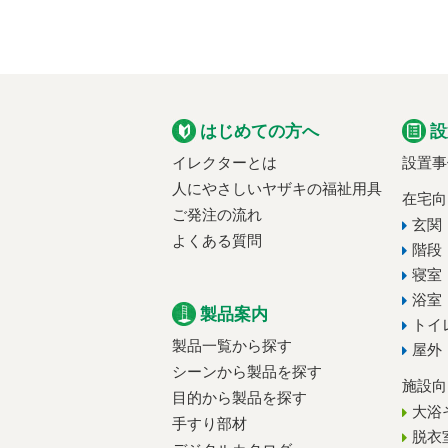
はじめての方へ
設
イレクターとは
設置事
人にやさしいヤザキの福祉用具
在宅向
ご発注の流れ
玄関
よくある質問
階段
寝室
浴室
製品案内
トイ
製品一覧から探す
屋外
シーンから製品を探す
施設向
目的から製品を探す
大浴
手すり部材
脱衣