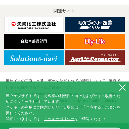
関連サイト
当サイトの写真、文章、データなどすべての情報について、無断で
転用・転載をすることはご遠慮ください。
Any usage or reproduction of any material on this website, without
当ウェブサイトでは、お客様の利便性の向上およびサイト改善のた
the prior written permission of the company, is strictly prohibited.
めにクッキーを利用しています。
未經本公司許可、任何人不得擅自使用或複製本網站的圖片、文章或
クッキーの利用にご同意いただける場合は、「同意する」ボタンを
押してください。
任何内容。
詳細につきましては、
クッキーポリシー
をご確認ください。
©2001 Yazaki Kako Corporation