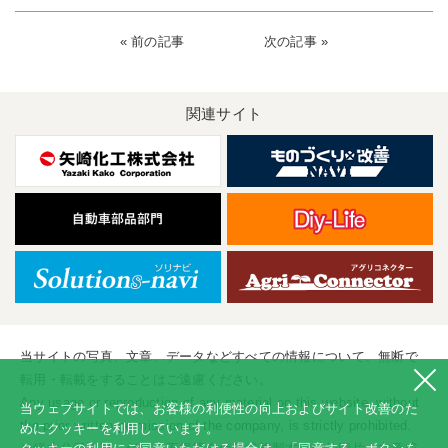
« 前の記事
次の記事 »
関連サイト
当サイトの写真、文章、データなどすべての情報について、無断で
転用・転載をすることはご遠慮ください。
Any usage or reproduction of any material on this website, without
当ウェブサイトでは、お客様の利便性の向上およびサイト改善のた
the prior written permission of the company, is strictly prohibited.
めにクッキーを利用しています。