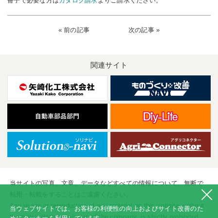
冊子で必要な方は
カタログ請求
よりご請求ください。
« 前の記事
次の記事 »
関連サイト
当サイトの写真、文章、データなどすべての情報について、無断で
転用・転載をすることはご遠慮ください。
Any usage or reproduction of any material on this website, without
当ウェブサイトでは、お客様の利便性の向上およびサイト改善のた
the prior written permission of the company, is strictly prohibited.