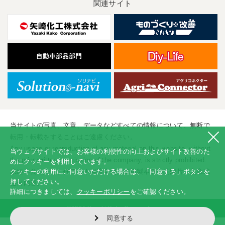
関連サイト
当サイトの写真、文章、データなどすべての情報について、無断で
転用・転載をすることはご遠慮ください。
Any usage or reproduction of any material on this website, without
当ウェブサイトでは、お客様の利便性の向上およびサイト改善のた
the prior written permission of the company, is strictly prohibited.
めにクッキーを利用しています。
クッキーの利用にご同意いただける場合は、「同意する」ボタンを
未經本公司許可、任何人不得擅自使用或複製本網站的圖片、文章或
押してください。
任何内容。
詳細につきましては、
クッキーポリシー
をご確認ください。
©2001 Yazaki Kako Corporation
同意する