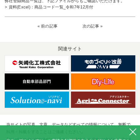
弊社登録商品一覧は、下記ファイルからもご確認いただけます。
>
資料(Excel)：商品コード一覧_令和7年12月付
« 前の記事
次の記事 »
関連サイト
当サイトの写真、文章、データなどすべての情報について、無断で
転用・転載をすることはご遠慮ください。
Any usage or reproduction of any material on this website, without