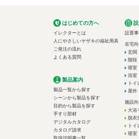
はじめての方へ
設
イレクターとは
設置事
人にやさしいヤザキの福祉用具
在宅向
ご発注の流れ
玄関
よくある質問
階段
寝室
浴室
製品案内
トイ
製品一覧から探す
屋外
シーンから製品を探す
施設向
目的から製品を探す
大浴
手すり部材
脱衣
デジタルカタログ
トイ
カタログ請求
寝室
取扱説明書一覧