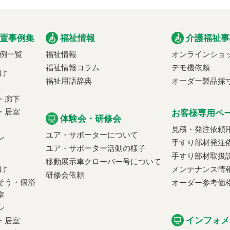
置事例集
福祉情報
介護福祉事
例一覧
福祉情報
オンラインショ
福祉情報コラム
デモ機依頼
け
福祉用語辞典
オーダー製品採
・廊下
・居室
お客様専用ペ
体験会・研修会
見積・発注依頼
ユア・サポーターについて
レ
手すり部材発注
ユア・サポーター活動の様子
手すり部材取扱
移動展示車クローバー号について
け
メンテナンス情
研修会依頼
そう・個浴
オーダー参考価
室
レ
インフォメ
・居室