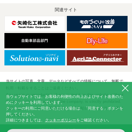
関連サイト
当サイトの写真、文章、データなどすべての情報について、無断で
転用・転載をすることはご遠慮ください。
Any usage or reproduction of any material on this website, without
当ウェブサイトでは、お客様の利便性の向上およびサイト改善のた
the prior written permission of the company, is strictly prohibited.
めにクッキーを利用しています。
クッキーの利用にご同意いただける場合は、「同意する」ボタンを
未經本公司許可、任何人不得擅自使用或複製本網站的圖片、文章或
押してください。
任何内容。
詳細につきましては、
クッキーポリシー
をご確認ください。
©2001 Yazaki Kako Corporation