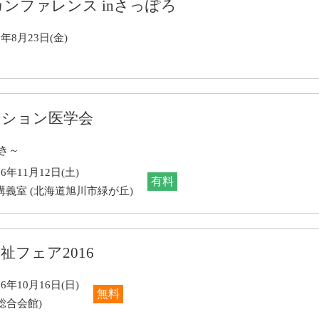
カンファレンス inさっぽろ
9年8月23日(金)
ーション医学会
き～
6年11月12日(土)
有料
義室 (北海道旭川市緑が丘)
フェア2016
6年10月16日(日)
無料
総合会館)