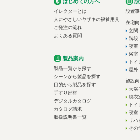
はじめての方へ
設
イレクターとは
設置事
人にやさしいヤザキの福祉用具
在宅向
ご発注の流れ
玄関
よくある質問
階段
寝室
浴室
製品案内
トイ
製品一覧から探す
屋外
シーンから製品を探す
施設向
目的から製品を探す
大浴
手すり部材
脱衣
デジタルカタログ
トイ
カタログ請求
寝室
取扱説明書一覧
リハ
その