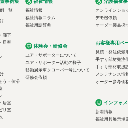
置事例集
福祉情報
介護福祉事
例一覧
福祉情報
オンラインショ
福祉情報コラム
デモ機依頼
け
福祉用語辞典
オーダー製品採
・廊下
・居室
お客様専用ペ
体験会・研修会
見積・発注依頼
ユア・サポーターについて
レ
手すり部材発注
ユア・サポーター活動の様子
手すり部材取扱
移動展示車クローバー号について
け
メンテナンス情
研修会依頼
そう・個浴
オーダー参考価
室
レ
インフォメ
・居室
ビリ室
新着情報
他
福祉用具展示場