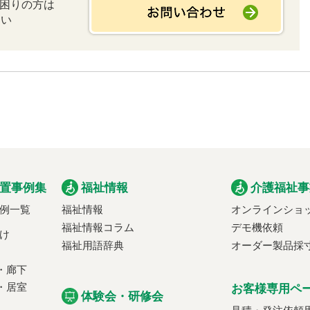
お困りの方は
さい
置事例集
福祉情報
介護福祉事
例一覧
福祉情報
オンラインショ
福祉情報コラム
デモ機依頼
け
福祉用語辞典
オーダー製品採
・廊下
・居室
お客様専用ペ
体験会・研修会