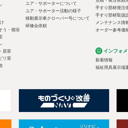
見積・発注依頼
ユア・サポーターについて
レ
手すり部材発注
ユア・サポーター活動の様子
手すり部材取扱
移動展示車クローバー号について
け
メンテナンス情
研修会依頼
そう・個浴
オーダー参考価
室
レ
インフォメ
・居室
ビリ室
新着情報
他
福祉用具展示場