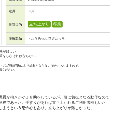
定員
50床
立ち上がり
移乗
設置目的
使用製品
・たちあっぷ ひざたっち
乗が難しい
策をしなければならない
いては管轄行政により対象とならない場合もありますので、
認ください。
職員が抱きかかえ介助をしているが、腰に負担となる動作なので
急務であった。手すりがあれば立ち上がれるご利用者様もいた
しまうという恐怖心もあり、立ち上がりが難しかった。