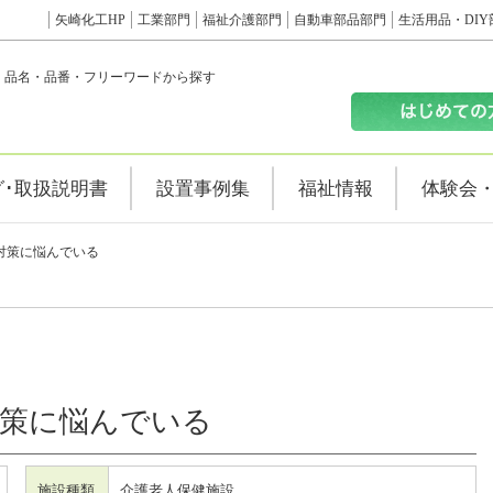
矢崎化工HP
工業部門
福祉介護部門
自動車部品部門
生活用品・DIY
品名・品番・フリーワードから探す
グ･取扱説明書
設置事例集
福祉情報
体験会
対策に悩んでいる
対策に悩んでいる
施設種類
介護老人保健施設