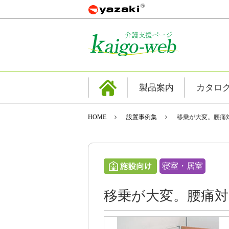
製品案内
カタロ
HOME
設置事例集
移乗が大変。腰痛
寝室・居室
移乗が大変。腰痛