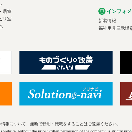
レ
インフォメ
・居室
ビリ室
新着情報
他
福祉用具展示場
の情報について、無断で転用・転載をすることはご遠慮ください。
 website, without the prior written permission of the company, is strictly proh