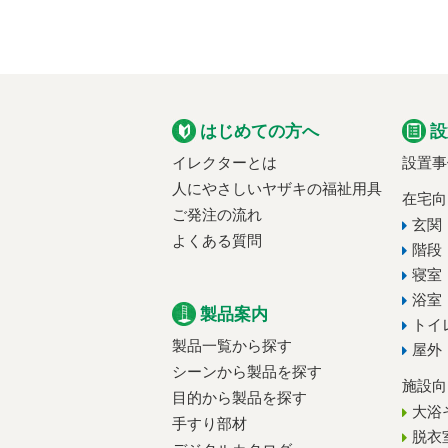
はじめての方へ
設
イレクターとは
設置事
人にやさしいヤザキの福祉用具
在宅向
ご発注の流れ
玄関
よくある質問
階段
寝室
浴室
製品案内
トイ
製品一覧から探す
屋外
シーンから製品を探す
施設向
目的から製品を探す
大浴
手すり部材
脱衣