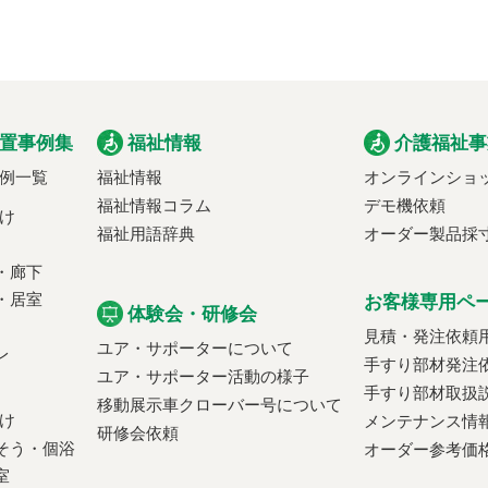
置事例集
福祉情報
介護福祉事
例一覧
福祉情報
オンラインショ
福祉情報コラム
デモ機依頼
け
福祉用語辞典
オーダー製品採
・廊下
・居室
お客様専用ペ
体験会・研修会
見積・発注依頼
ユア・サポーターについて
レ
手すり部材発注
ユア・サポーター活動の様子
手すり部材取扱
移動展示車クローバー号について
け
メンテナンス情
研修会依頼
そう・個浴
オーダー参考価
室