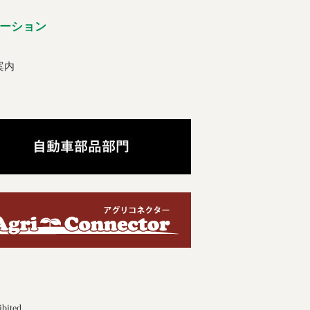
ーション
案内
ibited.