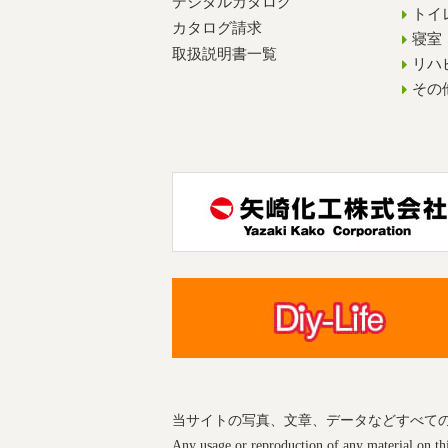
デジタルカタログ
トイ
カタログ請求
寝室
取扱説明書一覧
リハ
その
当サイトの写真、文章、データなどすべて
Any usage or reproduction of any material on this