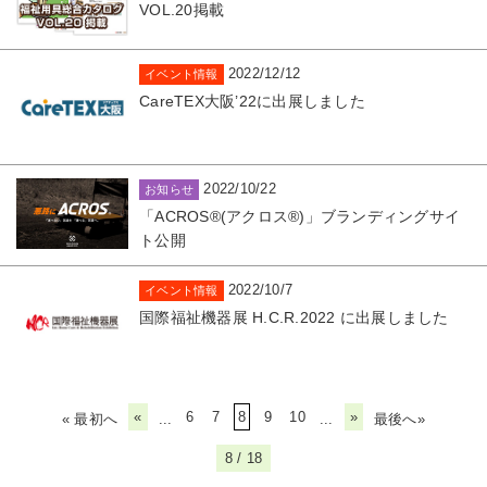
VOL.20掲載
2022/12/12
イベント情報
CareTEX大阪’22に出展しました
2022/10/22
お知らせ
「ACROS®(アクロス®)」ブランディングサイ
ト公開
2022/10/7
イベント情報
国際福祉機器展 H.C.R.2022 に出展しました
«
6
7
8
9
10
»
« 最初へ
...
...
最後へ»
8 / 18