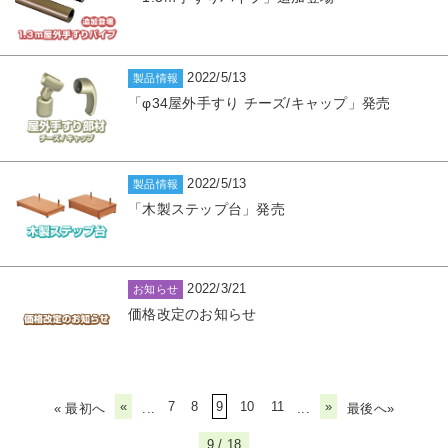
2022/5/13
製品情報
「φ34屋外手すり チーズ/キャップ」発売
2022/5/13
製品情報
「木製ステップ台」発売
2022/3/21
お知らせ
価格改定のお知らせ
«
7
8
9
10
11
»
« 最初へ
...
...
最後へ»
9 / 18