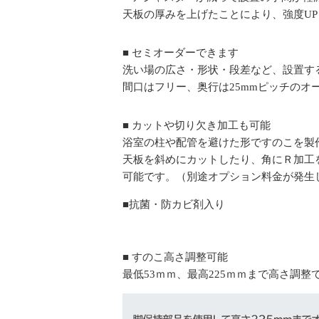
天板の厚みを上げたことにより、強度U
■ セミオーダーできます
洗い場の広さ・形状・段差など、設置す
間口はフリー、奥行は25mmピッチのオ
■ カットや切り欠き加工も可能
浴室の柱や配管を避けた形ですのこを製
天板を斜めにカットしたり、角にＲ加工
可能です。（別途オプション料金が発生
■抗菌・防カビ剤入り
■ すのこ高さ調整可能
最低53ｍｍ、最高225ｍｍまで高さ調整