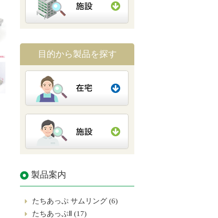
目的から製品を探す
製品案内
たちあっぷ サムリング (6)
たちあっぷⅡ (17)