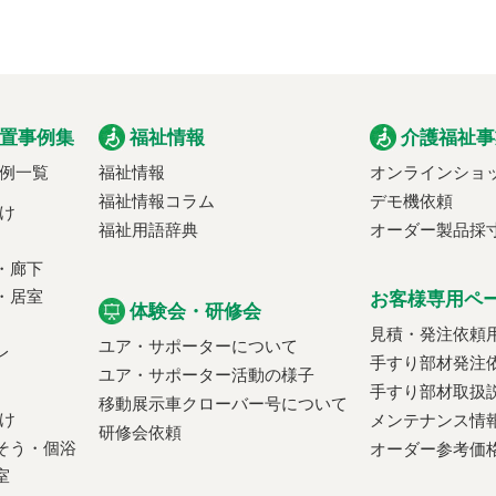
置事例集
福祉情報
介護福祉事
例一覧
福祉情報
オンラインショ
福祉情報コラム
デモ機依頼
け
福祉用語辞典
オーダー製品採
・廊下
・居室
お客様専用ペ
体験会・研修会
見積・発注依頼
ユア・サポーターについて
レ
手すり部材発注
ユア・サポーター活動の様子
手すり部材取扱
移動展示車クローバー号について
け
メンテナンス情
研修会依頼
そう・個浴
オーダー参考価
室