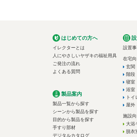
はじめての方へ
設
イレクターとは
設置事
人にやさしいヤザキの福祉用具
在宅向
ご発注の流れ
玄関
よくある質問
階段
寝室
浴室
製品案内
トイ
製品一覧から探す
屋外
シーンから製品を探す
施設向
目的から製品を探す
大浴
手すり部材
脱衣
デジタルカタログ