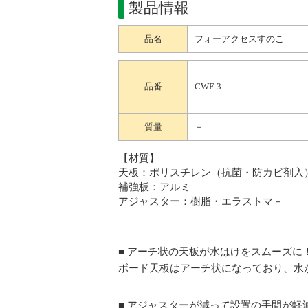
製品情報
品名
フォーアクセスすのこ
品番
CWF-3
質量
－
【材質】
天板：ポリスチレン（抗菌・防カビ剤入
補強板：アルミ
アジャスター：樹脂・エラストマ－
■ アーチ状の天板が水はけをスムーズに
ボード天板はアーチ状になっており、水
■ アジャスターが減って設置の手間が軽