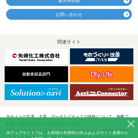
展示車依頼
お問い合わせ
関連サイト
当サイトの写真、文章、データなどすべての情報について、無断で
転用・転載をすることはご遠慮ください。
Any usage or reproduction of any material on this website, without
当ウェブサイトでは、お客様の利便性の向上およびサイト改善のた
the prior written permission of the company, is strictly prohibited.