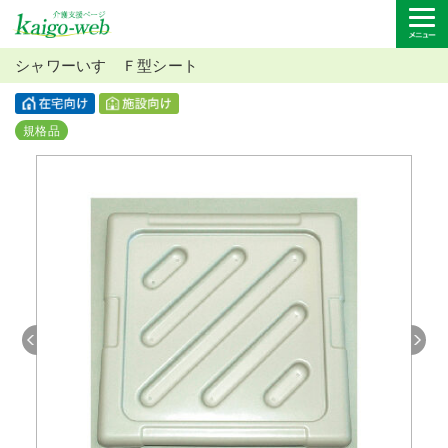
シャワーいす Ｆ型シート
規格品
Previous
Next