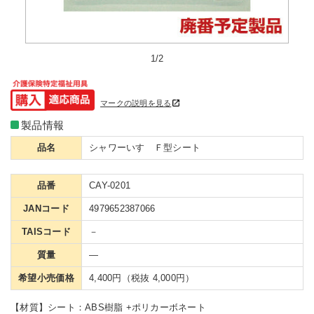
1/2
マークの説明を見る
製品情報
品名
シャワーいす Ｆ型シート
品番
CAY-0201
JANコード
4979652387066
TAISコード
－
質量
―
希望小売価格
4,400円（税抜 4,000円）
【材質】シート：ABS樹脂 +ポリカーボネート