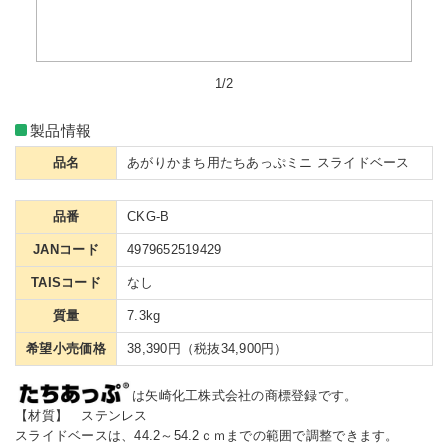
1/2
製品情報
品名
あがりかまち用たちあっぷミニ スライドベース
品番
CKG-B
JANコード
4979652519429
TAISコード
なし
質量
7.3kg
希望小売価格
38,390円（税抜34,900円）
は矢崎化工株式会社の商標登録です。
【材質】 ステンレス
スライドベースは、44.2～54.2ｃｍまでの範囲で調整できます。