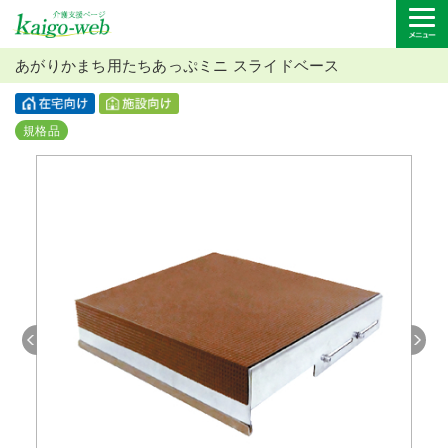
あがりかまち用たちあっぷミニ スライドベース
規格品
Previous
Next