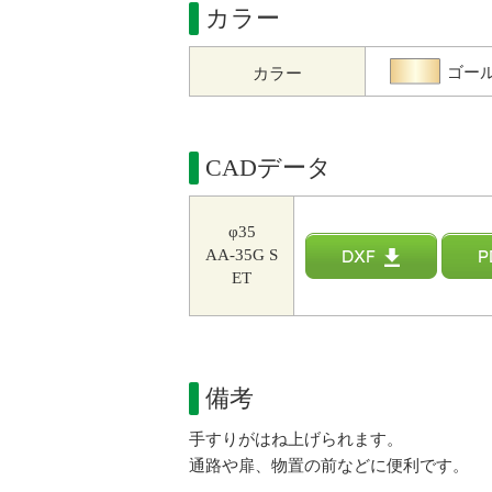
カラー
ゴー
カラー
CADデータ
φ35
AA-35G S
ET
備考
手すりがはね上げられます。
通路や扉、物置の前などに便利です。