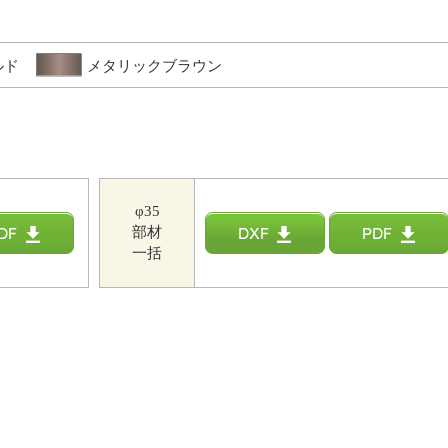
ルド
メタリックブラウン
φ35
部材
一括