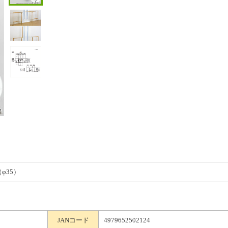
φ35）
JANコード
4979652502124