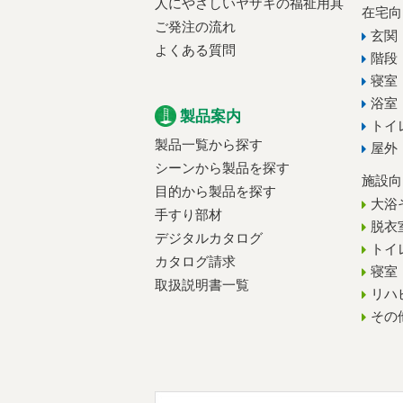
人にやさしいヤザキの福祉用具
在宅向
ご発注の流れ
玄関
よくある質問
階段
寝室
浴室
製品案内
トイ
製品一覧から探す
屋外
シーンから製品を探す
施設向
目的から製品を探す
大浴
手すり部材
脱衣
デジタルカタログ
トイ
カタログ請求
寝室
取扱説明書一覧
リハ
その