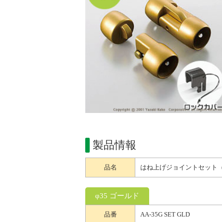
製品情報
品名
はね上げジョイントセット（
φ35 ゴールド
品番
AA-35G SET GLD