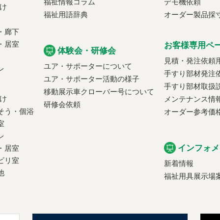
福祉情報コラム
デモ機依頼
け
福祉用語辞典
オーダー製品採
・廊下
・居室
お客様専用ペ
体験会・研修会
見積・発注依頼
ユア・サポーターについて
レ
手すり部材発注
ユア・サポーター活動の様子
手すり部材取扱
移動展示車クローバー号について
け
メンテナンス情
研修会依頼
そう・個浴
オーダー参考価
室
レ
インフォメ
・居室
ビリ室
新着情報
他
福祉用具展示場