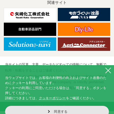
関連サイト
当サイトの写真、文章、データなどすべての情報について、無断で
転用・転載をすることはご遠慮ください。
Any usage or reproduction of any material on this website, without
当ウェブサイトでは、お客様の利便性の向上およびサイト改善のた
the prior written permission of the company, is strictly prohibited.
めにクッキーを利用しています。
未經本公司許可、任何人不得擅自使用或複製本網站的圖片、文章或
クッキーの利用にご同意いただける場合は、「同意する」ボタンを
押してください。
任何内容。
詳細につきましては、
クッキーポリシー
をご確認ください。
©2001 Yazaki Kako Corporation
同意する