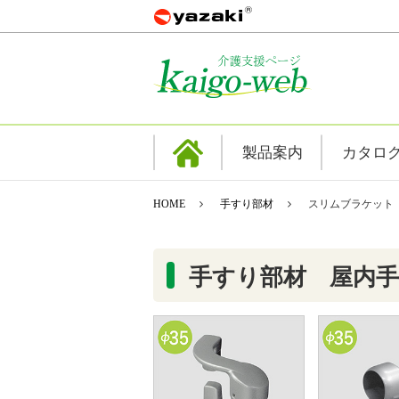
製品案内
カタロ
HOME
手すり部材
スリムブラケット
手すり部材 屋内