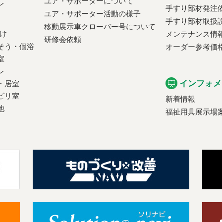
ユア・サポーターについて
レ
手すり部材発注
ユア・サポーター活動の様子
手すり部材取扱
移動展示車クローバー号について
け
メンテナンス情
研修会依頼
そう・個浴
オーダー参考価
室
レ
インフォメ
・居室
ビリ室
新着情報
他
福祉用具展示場