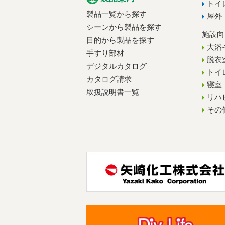
トイ
製品一覧から探す
屋外
シーンから製品を探す
施設向
目的から製品を探す
大浴
手すり部材
脱衣
デジタルカタログ
トイ
カタログ請求
寝室
取扱説明書一覧
リハ
その