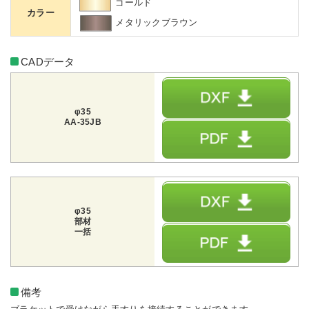
ゴールド
カラー
メタリックブラウン
CADデータ
φ35
AA-35JB
φ35
部材
一括
備考