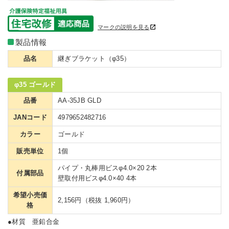
マークの説明を見る
製品情報
品名
継ぎブラケット（φ35）
φ35 ゴールド
品番
AA-35JB GLD
JANコード
4979652482716
カラー
ゴールド
販売単位
1個
パイプ・丸棒用ビスφ4.0×20 2本
付属部品
壁取付用ビスφ4.0×40 4本
希望小売価
2,156円（税抜 1,960円）
格
●材質 亜鉛合金