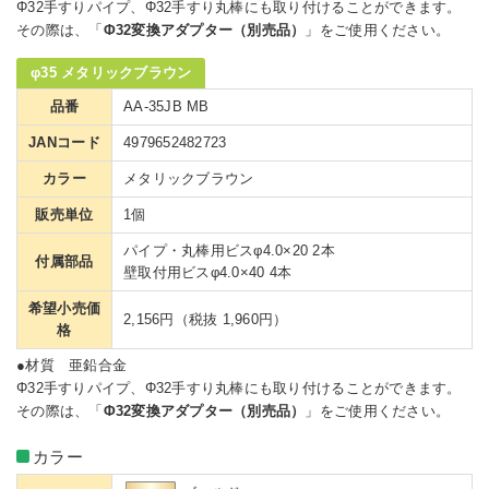
Φ32手すりパイプ、Φ32手すり丸棒にも取り付けることができます。
その際は、「
Φ32変換アダプター（別売品）
」をご使用ください。
φ35 メタリックブラウン
品番
AA-35JB MB
JANコード
4979652482723
カラー
メタリックブラウン
販売単位
1個
パイプ・丸棒用ビスφ4.0×20 2本
付属部品
壁取付用ビスφ4.0×40 4本
希望小売価
2,156円（税抜 1,960円）
格
●材質 亜鉛合金
Φ32手すりパイプ、Φ32手すり丸棒にも取り付けることができます。
その際は、「
Φ32変換アダプター（別売品）
」をご使用ください。
カラー