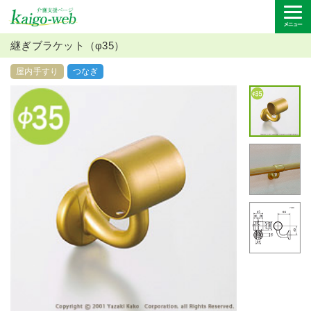
継ぎブラケット（φ35）
屋内手すり
つなぎ