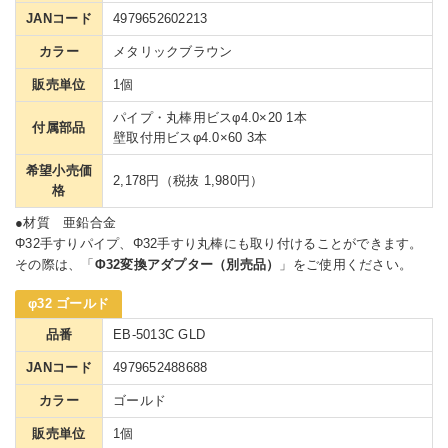
JANコード
4979652602213
カラー
メタリックブラウン
販売単位
1個
パイプ・丸棒用ビスφ4.0×20 1本
付属部品
壁取付用ビスφ4.0×60 3本
希望小売価
2,178円（税抜 1,980円）
格
●材質 亜鉛合金
Φ32手すりパイプ、Φ32手すり丸棒にも取り付けることができます。
その際は、「
Φ32変換アダプター（別売品）
」をご使用ください。
φ32 ゴールド
品番
EB-5013C GLD
JANコード
4979652488688
カラー
ゴールド
販売単位
1個