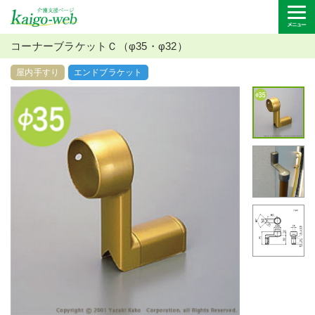
コーナーブラケットＣ（φ35・φ32）
屋内手すり
エンドブラケット