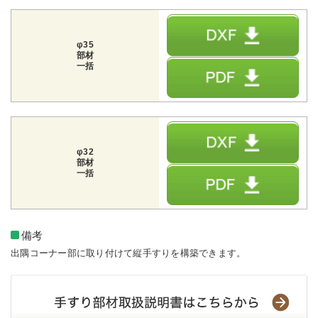
φ35
部材
一括
φ32
部材
一括
備考
出隅コーナー部に取り付けて縦手すりを構築できます。