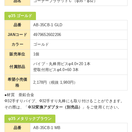
品名
コーナーブラケットＣ（φ35・φ32）
φ35 ゴールド
品番
AB-35CB-1 GLD
JANコード
4979652602206
カラー
ゴールド
販売単位
1個
パイプ・丸棒用ビスφ4.0×20 1本
付属部品
壁取付用ビスφ4.0×60 3本
希望小売価
2,178円（税抜 1,980円）
格
●材質 亜鉛合金
Φ32手すりパイプ、Φ32手すり丸棒にも取り付けることができます。
その際は、「
Φ32変換アダプター（別売品）
」をご使用ください。
φ35 メタリックブラウン
品番
AB-35CB-1 MB