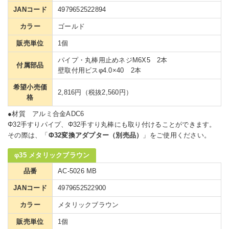
JANコード
4979652522894
カラー
ゴールド
販売単位
1個
パイプ・丸棒用止めネジM6X5 2本
付属部品
壁取付用ビスφ4.0×40 2本
希望小売価
2,816円（税抜2,560円）
格
●材質 アルミ合金ADC6
Φ32手すりパイプ、Φ32手すり丸棒にも取り付けることができます。
その際は、「
Φ32変換アダプター（別売品）
」をご使用ください。
φ35 メタリックブラウン
品番
AC-5026 MB
JANコード
4979652522900
カラー
メタリックブラウン
販売単位
1個