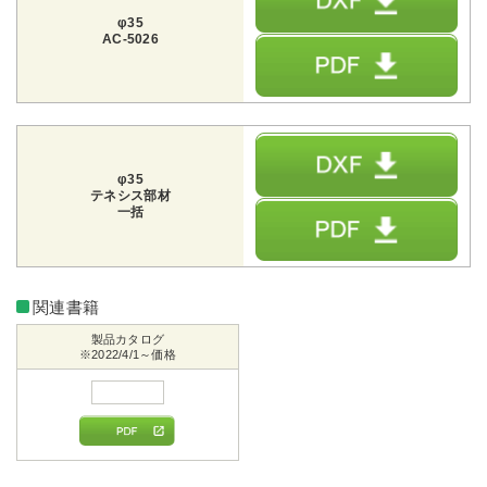
φ35
AC-5026
φ35
テネシス部材
一括
関連書籍
製品カタログ
※2022/4/1～価格