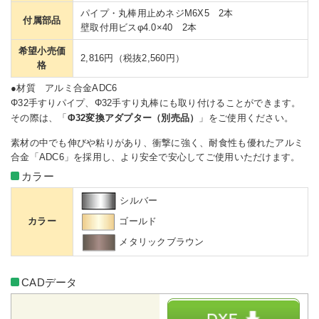
パイプ・丸棒用止めネジM6X5 2本
付属部品
壁取付用ビスφ4.0×40 2本
希望小売価
2,816円（税抜2,560円）
格
●材質 アルミ合金ADC6
Φ32手すりパイプ、Φ32手すり丸棒にも取り付けることができます。
その際は、「
Φ32変換アダプター（別売品）
」をご使用ください。
素材の中でも伸びや粘りがあり、衝撃に強く、耐食性も優れたアルミ
合金「ADC6」を採用し、より安全で安心してご使用いただけます。
カラー
シルバー
カラー
ゴールド
メタリックブラウン
CADデータ