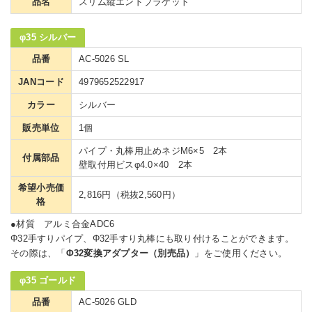
品名
スリム縦エンドブラケット
φ35 シルバー
品番
AC-5026 SL
JANコード
4979652522917
カラー
シルバー
販売単位
1個
パイプ・丸棒用止めネジM6×5 2本
付属部品
壁取付用ビスφ4.0×40 2本
希望小売価
2,816円（税抜2,560円）
格
●材質 アルミ合金ADC6
Φ32手すりパイプ、Φ32手すり丸棒にも取り付けることができます。
その際は、「
Φ32変換アダプター（別売品）
」をご使用ください。
φ35 ゴールド
品番
AC-5026 GLD