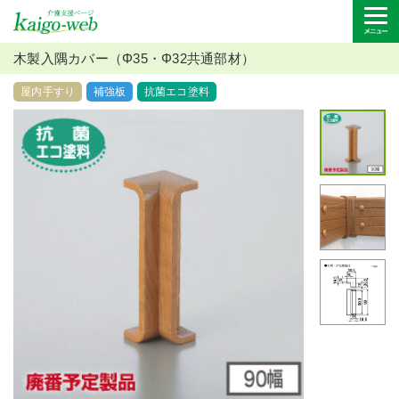
木製入隅カバー（Φ35・Φ32共通部材）
屋内手すり
補強板
抗菌エコ塗料