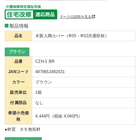
マークの説明を見る
製品情報
品名
木製入隅カバー（Φ35・Φ32共通部材）
ブラウン
品番
CZH-1 BR
JANコード
4979652482631
カラー
ブラウン
販売単位
1個
付属部品
なし
希望小売価
4,444円（税抜 4,040円）
格
●材質 タモ無垢材