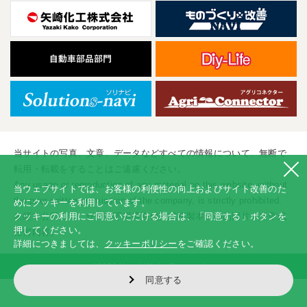
当サイトの写真、文章、データなどすべての情報について、無断で
転用・転載をすることはご遠慮ください。
Any usage or reproduction of any material on this website, without
当ウェブサイトでは、お客様の利便性の向上およびサイト改善のた
the prior written permission of the company, is strictly prohibited.
めにクッキーを利用しています。
未經本公司許可、任何人不得擅自使用或複製本網站的圖片、文章或
クッキーの利用にご同意いただける場合は、「同意する」ボタンを
押してください。
任何内容。
詳細につきましては、
クッキーポリシー
をご確認ください。
©2001 Yazaki Kako Corporation
同意する