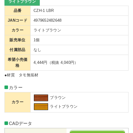
ライトブラウン
品番
CZH-1 LBR
JANコード
4979652482648
カラー
ライトブラウン
販売単位
1個
付属部品
なし
希望小売価
4,444円（税抜 4,040円）
格
●材質 タモ無垢材
カラー
ブラウン
カラー
ライトブラウン
CADデータ