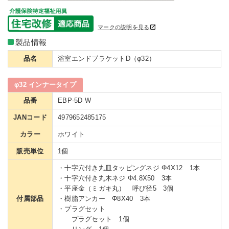
マークの説明を見る
製品情報
品名
浴室エンドブラケットD（φ32）
φ32 インナータイプ
品番
EBP-5D W
JANコード
4979652485175
カラー
ホワイト
販売単位
1個
・十字穴付き丸皿タッピングネジ Φ4X12 1本
・十字穴付き丸木ネジ Φ4.8X50 3本
・平座金（ミガキ丸） 呼び径5 3個
付属部品
・樹脂アンカー Φ8X40 3本
・プラグセット
プラグセット 1個