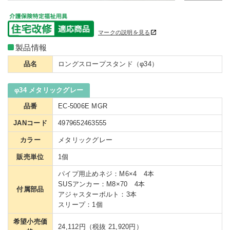
マークの説明を見る
製品情報
品名
ロングスロープスタンド（φ34）
φ34 メタリックグレー
品番
EC-5006E MGR
JANコード
4979652463555
カラー
メタリックグレー
販売単位
1個
パイプ用止めネジ：M6×4 4本
SUSアンカー：M8×70 4本
付属部品
アジャスターボルト：3本
スリープ：1個
希望小売価
24,112円（税抜 21,920円）