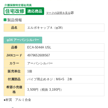
マークの説明を見る
製品情報
品名
エルボキャップＡ（φ34）
φ34 アーバンシルバー
品番
ECA-5044A USL
JANコード
4979652608567
カラー
アーバンシルバー
販売単位
1個
付属部品
パイプ用止めネジ：M6×5 2本
希望小売価
3,509円（税抜 3,190円）
格
●材質 アルミ合金