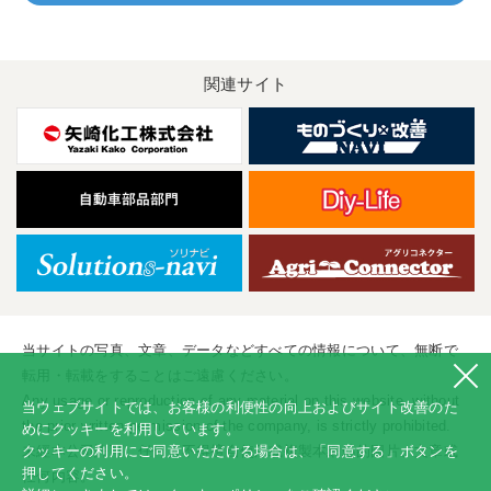
関連サイト
当サイトの写真、文章、データなどすべての情報について、無断で
転用・転載をすることはご遠慮ください。
Any usage or reproduction of any material on this website, without
当ウェブサイトでは、お客様の利便性の向上およびサイト改善のた
the prior written permission of the company, is strictly prohibited.
めにクッキーを利用しています。
未經本公司許可、任何人不得擅自使用或複製本網站的圖片、文章或
クッキーの利用にご同意いただける場合は、「同意する」ボタンを
押してください。
任何内容。