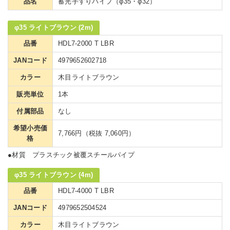
品名
蓄光手すりパイプ（φ35・φ32）
φ35 ライトブラウン (2m)
品番
HDL7-2000 T LBR
JANコード
4979652602718
カラー
木目ライトブラウン
販売単位
1本
付属部品
なし
希望小売価
7,766円（税抜 7,060円）
格
●材質 プラスチック被覆スチールパイプ
φ35 ライトブラウン (4m)
品番
HDL7-4000 T LBR
JANコード
4979652504524
カラー
木目ライトブラウン