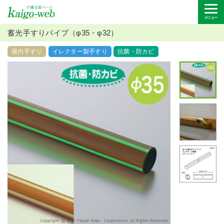
蓄光手すりパイプ（φ35・φ32）
屋内手すり
イレクター製手すり
抗菌・防カビ