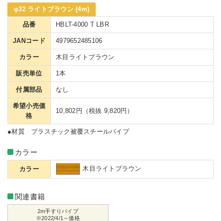
φ32 ライトブラウン (4m)
品番
HBLT-4000 T LBR
JANコード
4979652485106
カラー
木目ライトブラウン
販売単位
1本
付属部品
なし
希望小売価
10,802円（税抜 9,820円）
格
●材質 プラスチック被覆スチールパイプ
カラー
木目ライトブラウン
カラー
関連書籍
2m手すりパイプ
※2022/4/1～価格