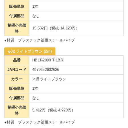
販売単位
1本
付属部品
なし
希望小売価
15,532円（税抜 14,120円）
格
●材質 プラスチック被覆スチールパイプ
φ32 ライトブラウン (2m)
品番
HBLT-2000 T LBR
JANコード
4979652602626
カラー
木目ライトブラウン
販売単位
1本
付属部品
なし
希望小売価
5,412円（税抜 4,920円）
格
●材質 プラスチック被覆スチールパイプ