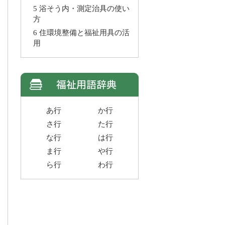
5 浴そう内・測定治具の使い
方
6 住環境整備と福祉用具の活
用
あ行
か行
さ行
た行
な行
は行
ま行
や行
ら行
わ行