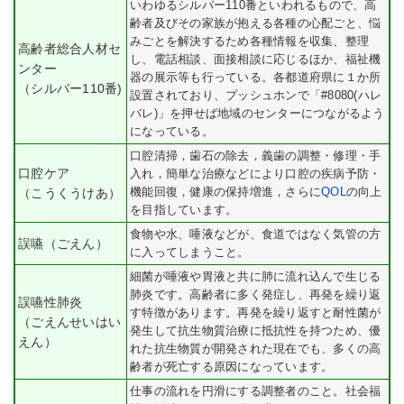
いわゆるシルバー110番といわれるもので、高
齢者及びその家族が抱える各種の心配ごと、悩
みごとを解決するため各種情報を収集、整理
高齢者総合人材セ
し、電話相談、面接相談に応じるほか、福祉機
ンター
器の展示等も行っている。各都道府県に１か所
（シルバー110番)
設置されており、プッシュホンで「#8080(ハレ
バレ)」を押せば地域のセンターにつながるよう
になっている。
口腔清掃，歯石の除去，義歯の調整・修理・手
口腔ケア
入れ，簡単な治療などにより口腔の疾病予防・
機能回復，健康の保持増進，さらに
QOL
の向上
（こうくうけあ）
を目指しています。
食物や水、唾液などが、食道ではなく気管の方
誤嚥（ごえん）
に入ってしまうこと。
細菌が唾液や胃液と共に肺に流れ込んで生じる
肺炎です。高齢者に多く発症し、再発を繰り返
誤嚥性肺炎
す特徴があります。再発を繰り返すと耐性菌が
（ごえんせいはい
発生して抗生物質治療に抵抗性を持つため、優
えん）
れた抗生物質が開発された現在でも、多くの高
齢者が死亡する原因になっています。
仕事の流れを円滑にする調整者のこと。社会福