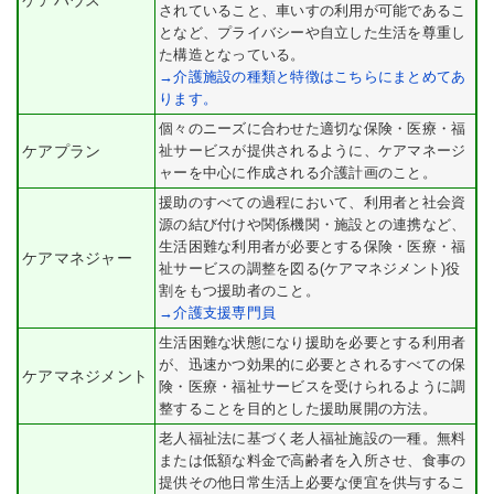
ケアハウス
されていること、車いすの利用が可能であるこ
となど、プライバシーや自立した生活を尊重し
た構造となっている。
→介護施設の種類と特徴はこちらにまとめてあ
ります。
個々のニーズに合わせた適切な保険・医療・福
ケアプラン
祉サービスが提供されるように、ケアマネージ
ャーを中心に作成される介護計画のこと。
援助のすべての過程において、利用者と社会資
源の結び付けや関係機関・施設との連携など、
生活困難な利用者が必要とする保険・医療・福
ケアマネジャー
祉サービスの調整を図る(ケアマネジメント)役
割をもつ援助者のこと。
→介護支援専門員
生活困難な状態になり援助を必要とする利用者
が、迅速かつ効果的に必要とされるすべての保
ケアマネジメント
険・医療・福祉サービスを受けられるように調
整することを目的とした援助展開の方法。
老人福祉法に基づく老人福祉施設の一種。無料
または低額な料金で高齢者を入所させ、食事の
提供その他日常生活上必要な便宜を供与するこ