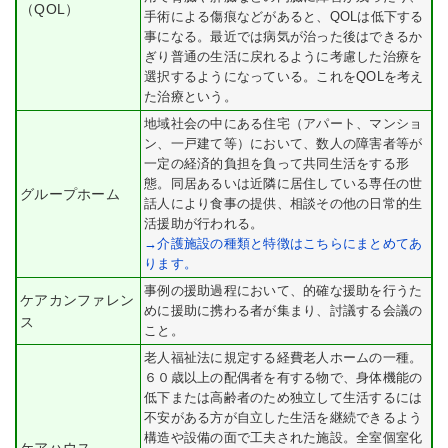
（QOL）
手術による傷痕などがあると、QOLは低下する
事になる。最近では病気が治った後はできるか
ぎり普通の生活に戻れるように考慮した治療を
選択するようになっている。これをQOLを考え
た治療という。
地域社会の中にある住宅（アパート、マンショ
ン、一戸建て等）において、数人の障害者等が
一定の経済的負担を負って共同生活をする形
態。同居あるいは近隣に居住している専任の世
グループホーム
話人により食事の提供、相談その他の日常的生
活援助が行われる。
→介護施設の種類と特徴はこちらにまとめてあ
ります。
事例の援助過程において、的確な援助を行うた
ケアカンファレン
めに援助に携わる者が集まり、討議する会議の
ス
こと。
老人福祉法に規定する経費老人ホームの一種。
６０歳以上の配偶者を有する物で、身体機能の
低下または高齢者のため独立して生活するには
不安がある方が自立した生活を継続できるよう
構造や設備の面で工夫された施設。全室個室化