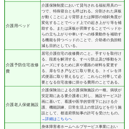
介護保険制度において貸与される福祉用具の一
つで、特殊寝台とも呼ばれる。分割された床板
が動くことにより背部または脚部の傾斜角度が
変化することでベッド上での起き上がり等を補
介護用ベッド
助する。または床板が昇降することでベッドか
らの立ち上がりや車いすへの移乗動作を補助す
る機能を持つベッドのことで、介助者の負担軽
減も目的としている。
居宅介護住宅の改修費のこと。手すりを取付け
る、段差を解消する、すべり防止及び移動をス
介護予防住宅改修
ムーズにするために床や通路の材料を変更す
る、扉を引き戸などに取り替える、トイレを洋
費
式便器に取り替えるなど、これらに付帯して必
要となる住宅改修に掛かる費用のことである。
介護保険法による介護保険施設の一種。病状が
安定期にある要介護者に対し、施設サービス計
画に基いて、看護や医学的管理下における介
介護老人保健施設
護、機能訓練、日常生活上の世話などを行う施
設として、都道府県知事の許可を受けたもの。
→詳細はこちらへ
身体障害者ホームヘルプサービス事業におい