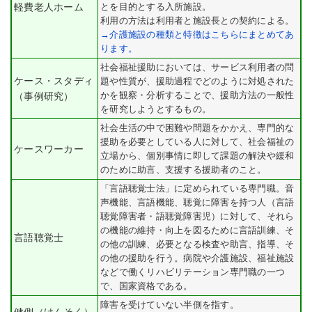
軽費老人ホーム
とを目的とする入所施設。
利用の方法は利用者と施設長との契約による。
→介護施設の種類と特徴はこちらにまとめてあ
ります。
社会福祉援助においては、サービス利用者の問
ケース・スタディ
題や性質が、援助過程でどのように対処された
かを観察・分析することで、援助方法の一般性
（事例研究）
を研究しようとするもの。
社会生活の中で困難や問題をかかえ、専門的な
援助を必要としている人に対して、社会福祉の
ケースワーカー
立場から、個別事情に即して課題の解決や緩和
のために助言、支援する援助者のこと。
「言語聴覚士法」に定められている専門職。音
声機能、言語機能、聴覚に障害を持つ人（言語
聴覚障害者・語聴覚障害児）に対して、それら
の機能の維持・向上を図るために言語訓練、そ
言語聴覚士
の他の訓練、必要となる検査や助言、指導、そ
の他の援助を行う。病院や介護施設、福祉施設
などで働くリハビリテーション専門職の一つ
で、国家資格である。
障害を受けていない半側を指す。