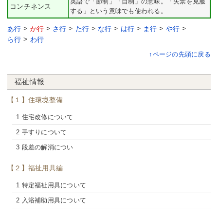
英語で「節制」「自制」の意味。「失禁を克服
コンチネンス
する」という意味でも使われる。
あ行
か行
さ行
た行
な行
は行
ま行
や行
ら行
わ行
↑ページの先頭に戻る
福祉情報
【１】住環境整備
1 住宅改修について
2 手すりについて
3 段差の解消につい
【２】福祉用具編
1 特定福祉用具について
2 入浴補助用具について