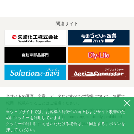
関連サイト
当サイトの写真、文章、データなどすべての情報について、無断で
転用・転載をすることはご遠慮ください。
Any usage or reproduction of any material on this website, without
当ウェブサイトでは、お客様の利便性の向上およびサイト改善のた
the prior written permission of the company, is strictly prohibited.
めにクッキーを利用しています。
クッキーの利用にご同意いただける場合は、「同意する」ボタンを
未經本公司許可、任何人不得擅自使用或複製本網站的圖片、文章或
押してください。
任何内容。