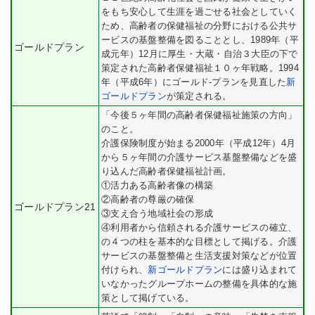
をもち安心して生涯を過ごせる社会としていく
ため、高齢者の保健福祉の分野における公共サ
ービスの基盤整備を図ることとし、1989年（平
ゴールドプラン
成元年）12月に厚生・大蔵・自治３大臣の下で
策定された高齢者保健福祉１０ヶ年戦略。1994
年（平成6年）にゴールド-プランを見直した
新
ゴールドプラン
が策定される。
「今後５ヶ年間の高齢者保健福祉施策の方向」
のこと。
介護保険制度が始まる2000年（平成12年）4月
から５ヶ年間の介護サービス基盤整備などを盛
り込んだ高齢者保健福祉計画。
①活力ある高齢者像の構築
②高齢者の尊厳の確保
ゴールドプラン21
③支え合う地域社会の形成
④利用者から信頼される介護サービスの確立、
の４つの柱を基本的な目標として掲げる。介護
サービスの基盤整備と生活支援対策などが位置
付けられ、
新ゴールドプラン
には盛り込まれて
いなかったグループホームの整備を具体的な施
策として掲げている。