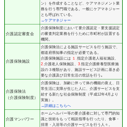
ン）を作成することなど、ケアマネジメント業
務を行う専門職である。一般にケアマネジャー
とも呼ばれている。
→ケアマネジャー
介護保険制度において要介護認定・要支援認定
介護認定審査会
の審査判定業務を行うために市町村が設置する
機関。
介護保険法による施設サービスを行う施設で、
都道府県知事の指定が必要である。
介護保険施設には
１.
指定介護老人福祉施設、
介護保険施設
2.
介護老人保険施設、
3.
指定介護療養型医療施
設の３種類があり、施設サービス計画に基き必
要な介護及び日常生活の世話を行う｡
介護保険は、加齢に伴って体の機能の衰え、日
常生活に支障が生じた人に、介護サービスを支
介護保険法
給する新たな社会保険制度（平成12年4月より
（介護保険制度）
実施）。
→詳細はこちらへ
ホームヘルパー等の要介護者に対して専門的知
介護マンパワー
識と技術をもって相談指導を行ったり、食事・
排泄・入浴等の介護サービスを行う人々。