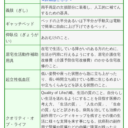
両手両足の欠損部分に装着し、人工的に補てん
義肢（ぎし）
するための器具。
ベッドの上半分あるいは下半分が手動又は電動
ギャッチベッド
で簡単に自由に上げ下げできるベッド。
仰臥位（ぎょうが
あおむけのこと。
い）
在宅で生活している障がいのある方のために、
居宅生活動作補助
生活が円滑に行えるようにする、居宅介護住宅
改修費（介護予防住宅改修費）のかかる住宅改
用具
修のこと。
低い姿勢や座った状態から急に立ち上がった
起立性低血圧
り、長い時間立ち続けている際に生じるめまい
や立ちくらみなどを訴える状態のこと。
Quality of Lifeの略。生活の質のこと。自分らし
い生活を送れるようにすることを目指す医療の
考え方。「生活の質」、「人生の質」、「生命
の質」などと訳される。病気を治しても治療の
副作用でハンディキャップを残すとその後の生
クオリティ・オ
活に様々な支障を来す事になる。抗癌剤の副作
ブ・ライフ
用で腎臓や肝臓などの内臓に障害が残ったり、