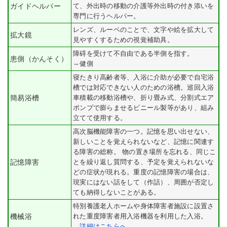
ガイドヘルパー
て、外出時の移動の介護等外出時の付き添いを
専門に行うヘルパー。
レンズ、ルーペのことで、文字や絵を拡大して
拡大鏡
見やすくするための視覚補助具。
障碍を受けて不自由である半側を指す。
患側（かんそく）
⇔健側
寝たきり高齢者等、入浴に介助が必要で自宅浴
槽では対応できない人のための浴槽。巡回入浴
簡易浴槽
車積載の移動浴槽や、折り畳み式、分割式エア
ポンプで膨らませるビニール製等があり、組み
立てて使用する。
高次脳機能障害の一つ。記憶を思い出せない、
新しいことを覚えられないなど、記憶に関連す
る障害の総称。 物の置き場所を忘れる、同じこ
記憶障害
とを繰り返し質問する、予定を覚えられないな
どの症状が現れる。重度の記憶障害の場合は、
現実にはない話をして（作話）、周囲が否定し
ても納得しないことがある。
特別養護老人ホームや身体障害者施設に設置さ
機械浴
れた重度障害者用入浴機器を利用した入浴。
→詳細はこちらへ