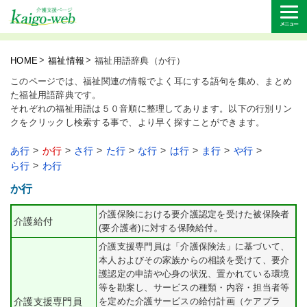
HOME
福祉情報
福祉用語辞典（か行）
このページでは、福祉関連の情報でよく耳にする語句を集め、まとめ
た福祉用語辞典です。
それぞれの福祉用語は５０音順に整理してあります。以下の行別リン
クをクリックし検索する事で、より早く探すことができます。
あ行
か行
さ行
た行
な行
は行
ま行
や行
ら行
わ行
か行
介護保険における要介護認定を受けた被保険者
介護給付
(要介護者)に対する保険給付。
介護支援専門員は「介護保険法」に基づいて、
本人およびその家族からの相談を受けて、要介
護認定の申請や心身の状況、置かれている環境
等を勘案し、サービスの種類・内容・担当者等
介護支援専門員
を定めた介護サービスの給付計画（ケアプラ