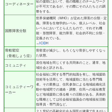
祉の援助において、他の職種とのチームワーク
コーディネーター
が不可欠であるが、その際にその人たちとの調
整をする。
世界保健機関（WHO）が定めた障害の分類・定
義。障害を生物学的レベル、個人レベル、社会
レベルにおいてとらえたもので、それぞれ機
国際障害分類
能・形態障害、能力障害、社会的不利に分類・
定義されている。
→ICIDH
骨粗鬆症
骨密度が減少し、もろくなり骨折しやすくなっ
た状態。
（骨粗しょう症）
居住地域を同じくする共同体のこと。通常、地
コミュニティ
域社会と訳される。
社会福祉に関する専門的知識を有し、地域援助
技術等を活用して、地域援助に当たる専門職
者。その業務は、住民参加による地域組織化活
コミュニティーワ
動や地域間での連絡・調整、住民への福祉教育
ーカー
など地域援助に係る種々の活動がある。具体的
な職種としては社会福祉協議会の地域福祉活動
指導員・専門員など。
２１世紀の高齢化社会を国民が健康で生きがい