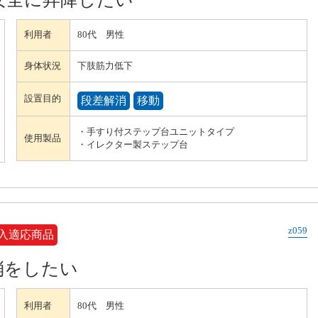
利用者
80代 男性
身体状況
下肢筋力低下
設置目的
段差解消
移動
・手すり付ステップ台ユニットタイプ
使用製品
・イレクター製ステップ台
z059
入適応商品
消をしたい
利用者
80代 男性