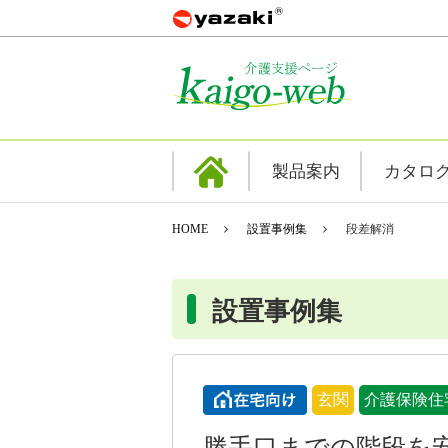
製品案内
カタロ
HOME
設置事例集
段差解消
設置事例集
玄関
介護保険住
勝手口までの階段を