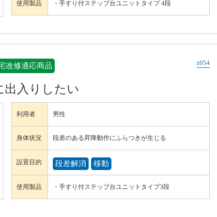
使用製品
・手すり付ステップ台ユニットタイプ 4段
z054
宅改修適応商品
に出入りしたい
利用者
男性
身体状況
段差のある昇降動作にふらつきが生じる
設置目的
段差解消
移動
使用製品
・手すり付ステップ台ユニットタイプ3段