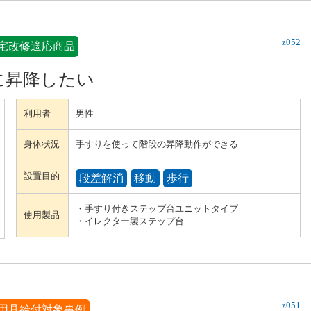
z052
宅改修適応商品
に昇降したい
利用者
男性
身体状況
手すりを使って階段の昇降動作ができる
設置目的
段差解消
移動
歩行
・手すり付きステップ台ユニットタイプ
使用製品
・イレクター製ステップ台
z051
用具給付対象事例