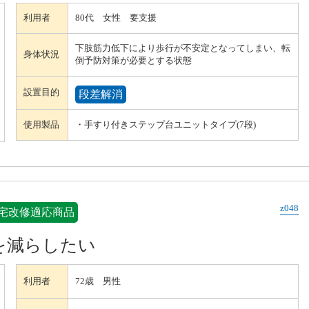
利用者
80代 女性 要支援
下肢筋力低下により歩行が不安定となってしまい、転
身体状況
倒予防対策が必要とする状態
設置目的
段差解消
使用製品
・手すり付きステップ台ユニットタイプ(7段)
z048
宅改修適応商品
を減らしたい
利用者
72歳 男性