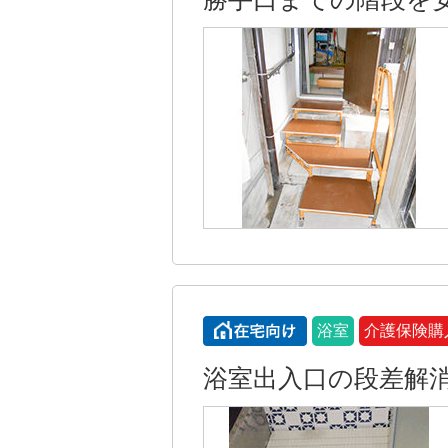
浴室
介護保険購
浴室出入口の段差解