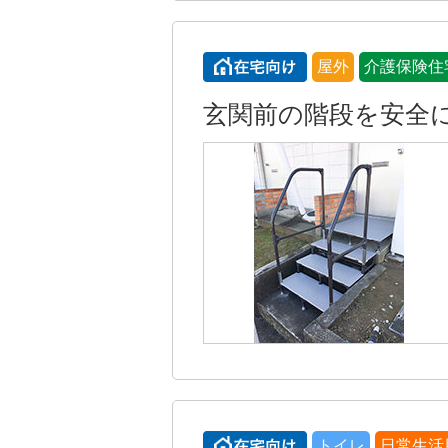
屋外
介護保険住
玄関前の階段を安全
トイレ
日常生活