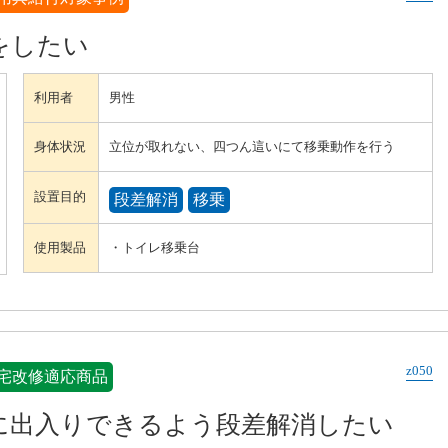
をしたい
利用者
男性
身体状況
立位が取れない、四つん這いにて移乗動作を行う
設置目的
段差解消
移乗
使用製品
・トイレ移乗台
z050
宅改修適応商品
に出入りできるよう段差解消したい