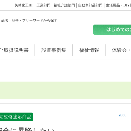
矢崎化工HP
工業部門
福祉介護部門
自動車部品部門
生活用品・DIY
品名・品番・フリーワードから探す
グ･取扱説明書
設置事例集
福祉情報
体験会
z060
宅改修適応商品
安全に昇降したい