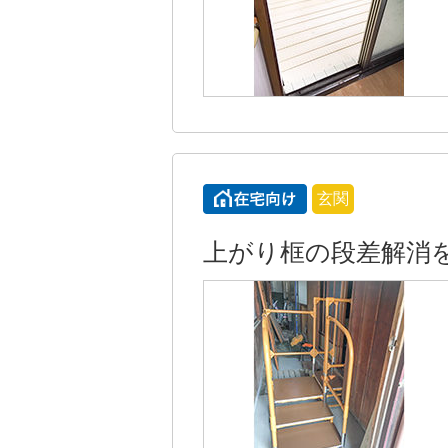
玄関
上がり框の段差解消