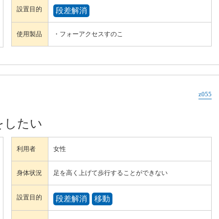
設置目的
段差解消
使用製品
・フォーアクセスすのこ
z055
をしたい
利用者
女性
身体状況
足を高く上げて歩行することができない
設置目的
段差解消
移動