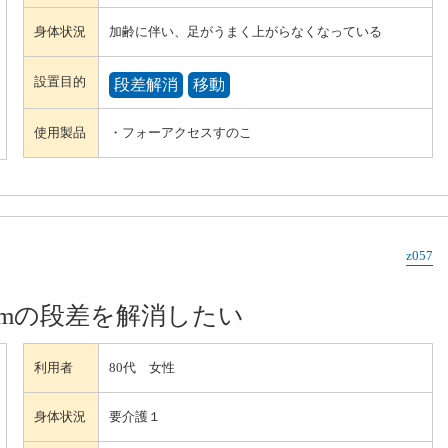
身体状況
加齢に伴い、足がうまく上がらなくなっている
設置目的
段差解消
移動
使用製品
・フォーアクセスすのこ
z057
cmの段差を解消したい
利用者
80代 女性
身体状況
要介護１